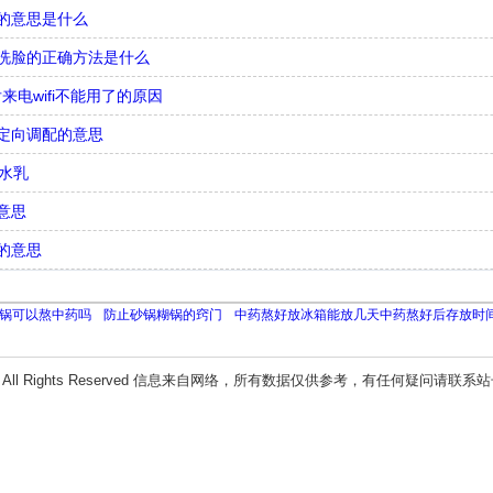
的意思是什么
洗脸的正确方法是什么
来电wifi不能用了的原因
定向调配的意思
l水乳
意思
的意思
锅可以熬中药吗
防止砂锅糊锅的窍门
中药熬好放冰箱能放几天中药熬好后存放时
All Rights Reserved 信息来自网络，所有数据仅供参考，有任何疑问请联系