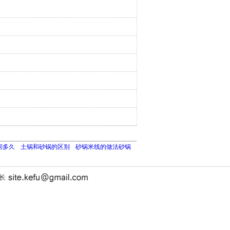
间多久
土锅和砂锅的区别
砂锅米线的做法砂锅
站长