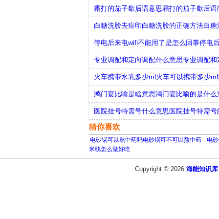
霜打的茄子歇后语意思霜打的茄子歇后语
白糖洗脸去痘印白糖洗脸的正确方法白糖
停电后来电wifi不能用了是怎么回事停电后
专业调配和定向调配什么意思专业调配和
火车携带水乳多少ml火车可以携带多少m
鸿门宴比喻是啥意思鸿门宴比喻的是什么
医院挂号特需号什么意思医院挂号特需号
猜你喜欢
电砂锅可以熬中药吗电砂锅可不可以熬中药
电砂
米线怎么做好吃
Copyright © 2026
海能知识库