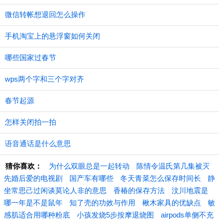
微信转帐想退回怎么操作
手机淘宝上的悬浮窗如何关闭
哪些国家过春节
wps两个字和三个字对齐
春节起源
怎样关闭拍一拍
语音通话是什么意思
猜你喜欢：
为什么双眼总是一起转动
陈情令温氏第几集被灭
先婚后爱的电视剧
国产车有哪些
冬天青菜怎么保存时间长
静
坐常思己过闲谈莫论人非的意思
香椿的保存方法
汶川地震是
哪一年是不是鼠年
知了壳的功效与作用
楸木家具的优缺点
敏
感肌适合用哪种粉底
小孩发烧5步按摩退烧图
airpods单侧不充