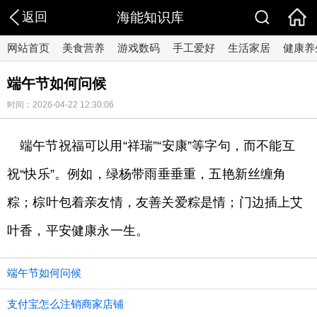
返回
海能知识库
网站首页
美食营养
游戏数码
手工爱好
生活家居
健康养
端午节如何问候
时间：2026-04-22 12:30:06
端午节祝福可以用“祥瑞”“安康”等字句，而不能互
祝“快乐”。例如，绿杨带雨垂垂重，五艳新丝缠角
粽；棕叶包着亲友情，友善关爱粽是情；门边插上艾
叶香，平安健康永一生。
端午节如何问候
支付宝怎么注销商家店铺