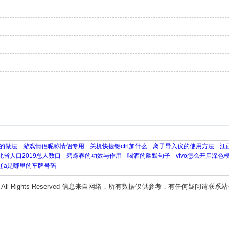
的做法
游戏情侣昵称情侣专用
关机快捷键ctrl加什么
离子导入仪的使用方法
江
北省人口2019总人数口
碧螺春的功效与作用
喝酒的幽默句子
vivo怎么开启深色
辽a是哪里的车牌号码
All Rights Reserved 信息来自网络，所有数据仅供参考，有任何疑问请联系