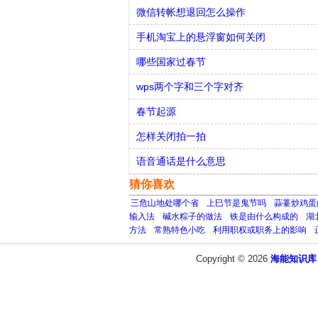
微信转帐想退回怎么操作
手机淘宝上的悬浮窗如何关闭
哪些国家过春节
wps两个字和三个字对齐
春节起源
怎样关闭拍一拍
语音通话是什么意思
猜你喜欢
三危山地处哪个省
上巳节是鬼节吗
蒜薹炒鸡蛋
输入法
碱水粽子的做法
铁是由什么构成的
湖
方法
常熟特色小吃
利用职权或职务上的影响
Copyright © 2026
海能知识库