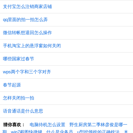
支付宝怎么注销商家店铺
qq里面的拍一拍怎么弄
微信转帐想退回怎么操作
手机淘宝上的悬浮窗如何关闭
哪些国家过春节
wps两个字和三个字对齐
春节起源
怎样关闭拍一拍
语音通话是什么意思
猜你喜欢：
电脑待机怎么设置
野生厨房第二季林彦俊是哪一
期
win7截图快捷键
什么是业务员
u型护颈枕的正确枕法
木