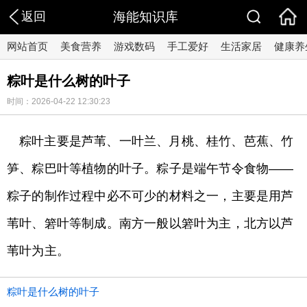
返回
海能知识库
网站首页
美食营养
游戏数码
手工爱好
生活家居
健康养
粽叶是什么树的叶子
时间：2026-04-22 12:30:23
粽叶主要是芦苇、一叶兰、月桃、桂竹、芭蕉、竹
笋、粽巴叶等植物的叶子。粽子是端午节令食物——
粽子的制作过程中必不可少的材料之一，主要是用芦
苇叶、箬叶等制成。南方一般以箬叶为主，北方以芦
苇叶为主。
粽叶是什么树的叶子