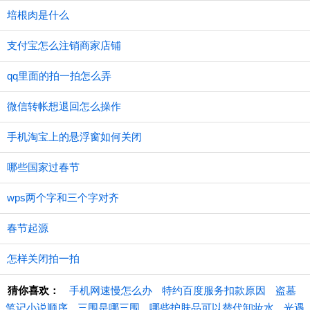
培根肉是什么
支付宝怎么注销商家店铺
qq里面的拍一拍怎么弄
微信转帐想退回怎么操作
手机淘宝上的悬浮窗如何关闭
哪些国家过春节
wps两个字和三个字对齐
春节起源
怎样关闭拍一拍
猜你喜欢：
手机网速慢怎么办
特约百度服务扣款原因
盗墓
笔记小说顺序
三围是哪三围
哪些护肤品可以替代卸妆水
光遇