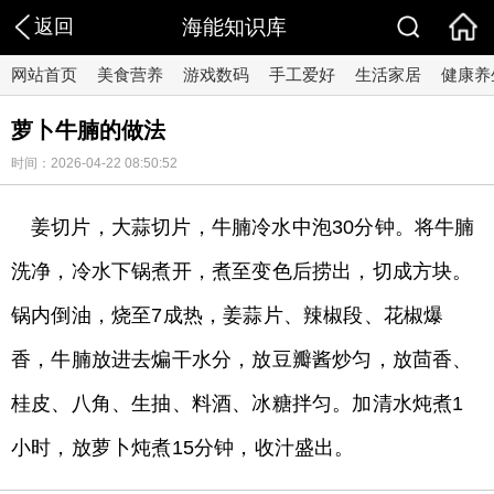
返回
海能知识库
网站首页
美食营养
游戏数码
手工爱好
生活家居
健康养
萝卜牛腩的做法
时间：2026-04-22 08:50:52
姜切片，大蒜切片，牛腩冷水中泡30分钟。将牛腩
洗净，冷水下锅煮开，煮至变色后捞出，切成方块。
锅内倒油，烧至7成热，姜蒜片、辣椒段、花椒爆
香，牛腩放进去煸干水分，放豆瓣酱炒匀，放茴香、
桂皮、八角、生抽、料酒、冰糖拌匀。加清水炖煮1
小时，放萝卜炖煮15分钟，收汁盛出。