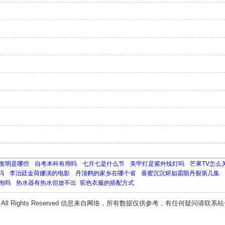
发明是哪些
自考本科有用吗
七月七是什么节
美甲灯是紫外线灯吗
芒果TV怎么
吗
李治廷金荷娜演的电影
丹顶鹤的家乡在哪个省
香蜜沉沉烬如霜陨丹裂第几集
泡吗
热水器有热水但放不出
​驼色衣服的搭配方式
All Rights Reserved 信息来自网络，所有数据仅供参考，有任何疑问请联系