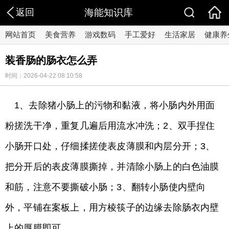
返回
海能知识库
网站首页
美食营养
游戏数码
手工爱好
生活家居
健康养
装香肠的肠衣怎么弄
时间：2026-04-22 08:10:58
1、去除猪小肠上的污物和黏液，将小肠内外用面
粉搓洗干净，重复几遍后用流水冲洗；2、双手捏住
小肠开口处，仔细揉搓使表皮薄膜和内层分开；3、
把分开后的表皮薄膜撕掉，并清除小肠上的白色油膜
和筋，注意不要撕破小肠；3、翻转小肠使内壁向
外，平铺在案板上，用方棱筷子的边缘去除肠衣内壁
上的厚膜即可。