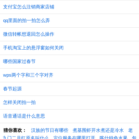
支付宝怎么注销商家店铺
qq里面的拍一拍怎么弄
微信转帐想退回怎么操作
手机淘宝上的悬浮窗如何关闭
哪些国家过春节
wps两个字和三个字对齐
春节起源
怎样关闭拍一拍
语音通话是什么意思
猜你喜欢：
汉族的节日有哪些
煮基围虾开水煮还是冷水
老
九门二月红原名叫什么
定位服务在哪里打开
喀什特色水果
包