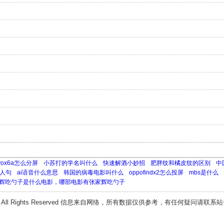
ivox6a怎么分屏
小苏打的学名叫什么
快速解酒小妙招
肥胖纹和橘皮纹的区别
中
人句
ai语音什么意思
韩国的病毒电影叫什么
oppofindx2怎么投屏
mbs是什么
辉吃勺子是什么电影，哪部电影有张家辉吃勺子
All Rights Reserved 信息来自网络，所有数据仅供参考，有任何疑问请联系