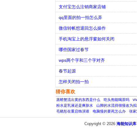
支付宝怎么注销商家店铺
qq里面的拍一拍怎么弄
微信转帐想退回怎么操作
手机淘宝上的悬浮窗如何关闭
哪些国家过春节
wps两个字和三个字对齐
春节起源
怎样关闭拍一拍
猜你喜欢
蒸螃蟹流出黄的东西是什么
吃头孢能喝茶吗
v
粉水是乳液还是爽肤水
山脚的水流得很慢改为拟
毛晓彤在重启饰演谁
电脑慢的要死怎么办
张家
Copyright © 2026
海能知识库