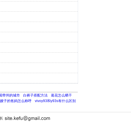
国带州的城市
白裤子搭配方法
葛花怎么晒干
嫂子的爸妈怎么称呼
vivoy93和y93s有什么区别
站长