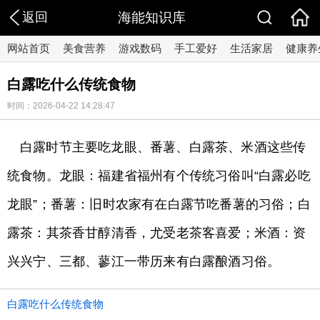
返回
海能知识库
网站首页
美食营养
游戏数码
手工爱好
生活家居
健康养
白露吃什么传统食物
时间：2026-04-22 14:28:47
白露时节主要吃龙眼、番薯、白露茶、米酒这些传
统食物。龙眼：福建省福州有个传统习俗叫“白露必吃
龙眼”；番薯：旧时农家有在白露节吃番薯的习俗；白
露茶：其茶香甘醇清香，尤受老茶客喜爱；米酒：资
兴兴宁、三都、蓼江一带历来有白露酿酒习俗。
白露吃什么传统食物