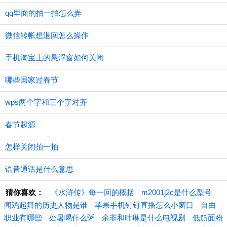
qq里面的拍一拍怎么弄
微信转帐想退回怎么操作
手机淘宝上的悬浮窗如何关闭
哪些国家过春节
wps两个字和三个字对齐
春节起源
怎样关闭拍一拍
语音通话是什么意思
猜你喜欢：
《水浒传》每一回的概括
m2001j2c是什么型号
闻鸡起舞的历史人物是谁
苹果手机钉钉直播怎么小窗口
自由
职业有哪些
处暑喝什么粥
余非和叶琳是什么电视剧
低筋面粉