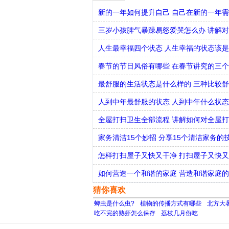
新的一年如何提升自己 自己在新的一年
三岁小孩脾气暴躁易怒爱哭怎么办 讲解
人生最幸福四个状态 人生幸福的状态该
春节的节日风俗有哪些 在春节讲究的三
最舒服的生活状态是什么样的 三种比较
人到中年最舒服的状态 人到中年什么状
全屋打扫卫生全部流程 讲解如何对全屋
家务清洁15个妙招 分享15个清洁家务的
怎样打扫屋子又快又干净 打扫屋子又快
如何营造一个和谐的家庭 营造和谐家庭
猜你喜欢
蜱虫是什么虫?
植物的传播方式有哪些
北方大
吃不完的熟虾怎么保存
荔枝几月份吃