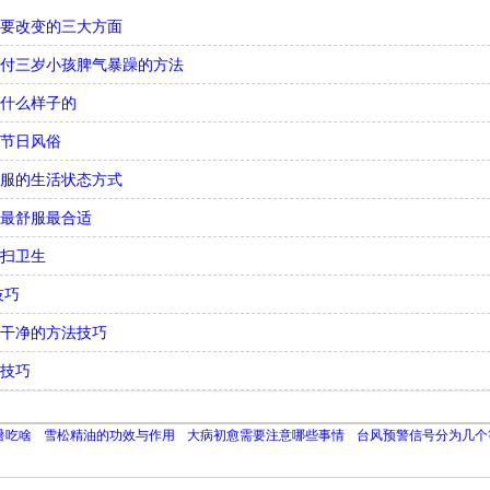
需要改变的三大方面
对付三岁小孩脾气暴躁的方法
是什么样子的
个节日风俗
舒服的生活状态方式
态最舒服最合适
打扫卫生
技巧
又干净的方法技巧
的技巧
暑吃啥
雪松精油的功效与作用
大病初愈需要注意哪些事情
台风预警信号分为几个