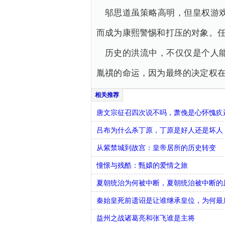
邬思道虽策略高明，但皇权游
而成为康熙警惕和打压的对象。
历史的洪流中，不仅仅是个人
胤禩的命运，因为最终的决定权
唐文宗征召四次说不吗，萧俛是心怀愧疚
吕布为什么杀丁原，丁原是好人还是坏人
从紫禁城到故宫：皇帝居所的历史转变
憧憬与残酷：甄嬛的爱情之旅
夏朝统治为何被中断，夏朝统治被中断的
秦始皇死前遗诏是让谁继承皇位，为何最
益州之战诸葛亮和张飞谁是主将