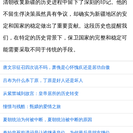
清朝收复新疆的历史进程中留下了深刻的印记。他的
不留生俘决策虽然具有争议，却确实为新疆地区的安
定和国家的稳定做出了重要贡献。这段历史也提醒我
们，在特定的历史背景下，保卫国家的完整和稳定可
能需要采取不同于传统的手段。
唐文宗征召四次说不吗，萧俛是心怀愧疚还是居功自傲
吕布为什么杀丁原，丁原是好人还是坏人
从紫禁城到故宫：皇帝居所的历史转变
憧憬与残酷：甄嬛的爱情之旅
夏朝统治为何被中断，夏朝统治被中断的原因
秦始皇死前遗诏是让谁继承皇位，为何最后是胡亥继位