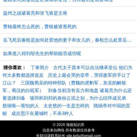
益州之战诸葛亮和张飞谁是主将
曹植最终怎么死的，曹植被谁害死的
​岳飞死后秦桧是如何处置他的妻子和女儿的，秦桧怎么处置岳飞家人的
如果老八得到邬先生的帮助能否成功呢
猜你喜欢：
丁奉简介
古代太子原本可以合法继承皇位 他们为
何大多数都选择造反
历史上最会哭的皇帝，哭得敌军拱手让了
江山？
三国魏蜀吴的特种部队（曹魏的虎豹军，东吴的解烦
军，蜀汉的白毦军）
刘备当初没有实力和地盘 诸葛亮为什么还
要选择刘备
项羽和刘邦的身份云泥之别，为什么结拜成兄弟
慈禧唯—害怕的人
太史慈的一生是怎样的
隋炀帝对中国的贡
献
成吉思汗在屠城时，不杀3种人
© 2026 海能知识库
信息来自网络 所有数据仅供参考
有疑问请联系站长 site.kefu@gmail.com