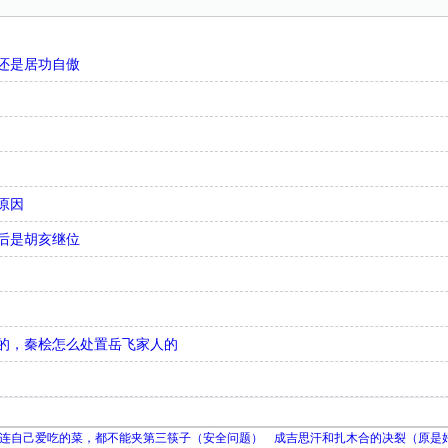
还是居功自傲
原因
后是胡亥继位
儿的，秦桧怎么处置岳飞家人的
连自己爱吃的菜，都不能夹第三筷子（安全问题）
成吉思汗和扎木合的决裂（原是