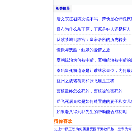
唐文宗征召四次说不吗，萧俛是心怀愧疚
吕布为什么杀丁原，丁原是好人还是坏人
从紫禁城到故宫：皇帝居所的历史转变
憧憬与残酷：甄嬛的爱情之旅
夏朝统治为何被中断，夏朝统治被中断的
秦始皇死前遗诏是让谁继承皇位，为何最
益州之战诸葛亮和张飞谁是主将
曹植最终怎么死的，曹植被谁害死的
​岳飞死后秦桧是如何处置他的妻子和女
如果老八得到邬先生的帮助能否成功呢
猜你喜欢
史上中原王朝为何屡屡受困于游牧民族
皇帝为何