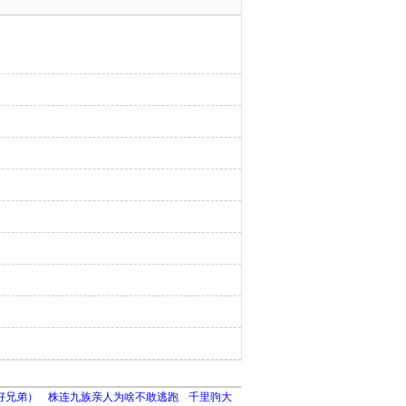
好兄弟）
株连九族亲人为啥不敢逃跑
千里驹大