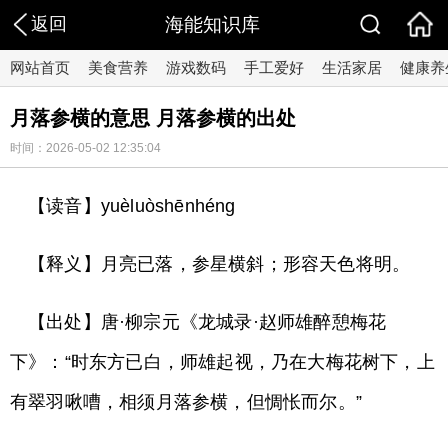
返回
海能知识库
网站首页
美食营养
游戏数码
手工爱好
生活家居
健康养
月落参横的意思 月落参横的出处
时间：2026-05-02 12:35:04
【读音】yuèluòshēnhéng
【释义】月亮已落，参星横斜；形容天色将明。
【出处】唐·柳宗元《龙城录·赵师雄醉憩梅花
下》：“时东方已白，师雄起视，乃在大梅花树下，上
有翠羽啾嘈，相须月落参横，但惆怅而尔。”