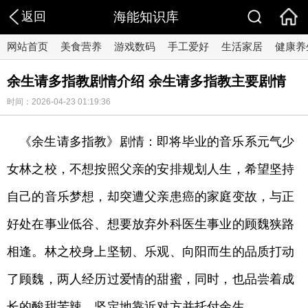
返回
海能知识库
网站首页
美食营养
游戏数码
手工爱好
生活家居
健康养
余生请多指教剧情介绍 余生请多指教主要剧情
时间：2026-04-23 01:19:36
《余生请多指教》剧情：即将毕业的音乐系元气少
女林之校，不想按照父亲的安排规划人生，希望坚持
自己的音乐梦想，却突遭父亲患癌的家庭变故，与正
好处在事业低谷、想要放弃外科医生事业的顾魏狭路
相逢。林之校身上坚韧、乐观、向阳而生的品质打动
了顾魏，两人经历过爱情的甜蜜，同时，也品尝着成
长的酸甜苦辣，坚定地靠近对方并托付余生。