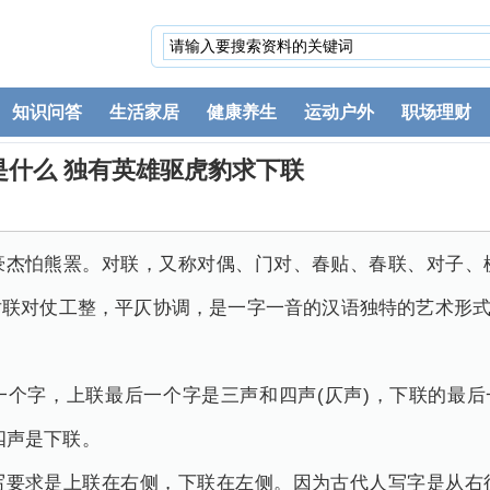
知识问答
生活家居
健康养生
运动户外
职场理财
是什么 独有英雄驱虎豹求下联
豪杰怕熊罴。对联，又称对偶、门对、春贴、春联、对子、
对联对仗工整，平仄协调，是一字一音的汉语独特的艺术形
个字，上联最后一个字是三声和四声(仄声)，下联的最后
g四声是下联。
写要求是上联在右侧，下联在左侧。因为古代人写字是从右