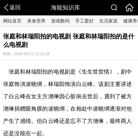
返回
海能知识库
网站首页
美食营养
游戏数码
手工爱好
生活家居
健康养
张庭和林瑞阳拍的电视剧 张庭和林瑞阳拍的是什
么电视剧
时间：2026-04-21 22:21:34
张庭和林瑞阳拍的电视剧是《生生世世情》，剧中
张庭饰演凌晓绸，林瑞阳饰演白云峰。该剧主要讲述
了白云峰在女主方滟琳因心脏病去世后，遇到了被方
滟琳捐赠眼角膜的凌晓绸，在相处中凌晓绸逐渐对他
产生了感情。但白云峰还是忘不了方滟琳，最终两人
还是没能在一起。