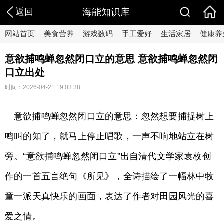
返回
海能知识库
网站首页
美食营养
游戏数码
手工爱好
生活家居
健康养
意欲捕鸣蝉忽然闭口立的意思 意欲捕鸣蝉忽然闭
口立出处
时间：2026-04-21 19:03:38
意欲捕鸣蝉忽然闭口立的意思：忽然想要捕捉树上
鸣叫的知了，就马上停止唱歌，一声不响地站立在树
旁。“意欲捕鸣蝉忽然闭口立”出自清代文学家袁枚创
作的一首五言绝句《所见》，全诗描绘了一幅林中牧
童一派天真快乐的画面，表达了作者对田园风光的喜
爱之情。