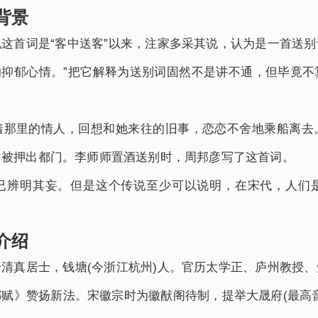
背景
这首词是“客中送客”以来，注家多采其说，认为是一首送
’的抑郁心情。”把它解释为送别词固然不是讲不通，但毕竟
着那里的情人，回想和她来往的旧事，恋恋不舍地乘船离去
，被押出都门。李师师置酒送别时，周邦彦写了这首词。
已辨明其妄。但是这个传说至少可以说明，在宋代，人们
介绍
清真居士，钱塘(今浙江杭州)人。官历太学正、庐州教授
赋》赞扬新法。宋徽宗时为徽猷阁待制，提举大晟府(最高