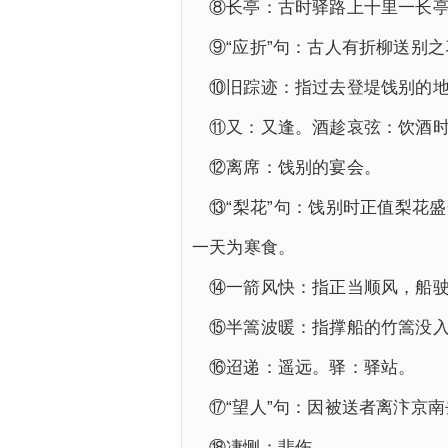
⑧长亭：古时驿路上十里一长
⑨“应折”句：古人有折柳送别
⑩旧踪迹：指过去登堤饯别的
⑪又：又逢。酒趁哀弦：饮酒
⑫离席：饯别的宴会。
⑬“梨花”句：饯别时正值梨花
一天为寒食。
⑭一箭风快：指正当顺风，船
⑮半篙波暖：指撑船的竹篙没
⑯迢递：遥远。驿：驿站。
⑰“望人”句：因被送者离汴京
⑱凄恻：悲伤。