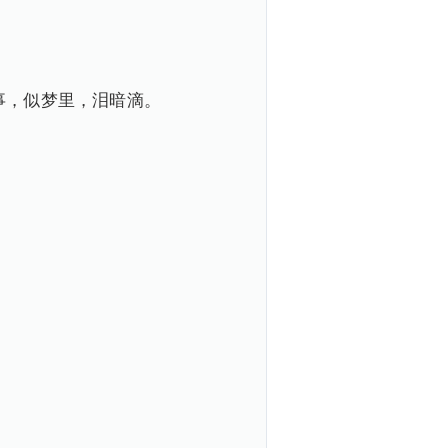
事，似梦里，泪暗滴。