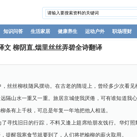
知识问答
生活家居
健康养生
运动户外
职场理财
译文 柳阴直,烟里丝丝弄碧全诗翻译
中，丝丝柳枝随风摆动。在古老的隋堤上，曾经多少次看见
远隔山水一重又一重。旅居京城使我厌倦，可有谁知道我心
的柳条有上千枝，可总是年复一年地把他人相送。
为了寻找旧日的行踪，不料又逢上筵席给朋友饯行。华灯照
开，提醒我寒食节就要到了，人们将把榆柳的薪火取用。