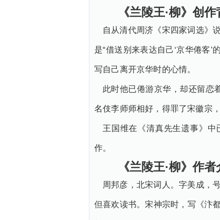
《兰陵王·柳》创作
自从清代周济《宋四家词选》说
是“借送别来表达自己‘京华倦客
写自己离开京华时的心情。
此时他已倦游京华，却还留恋
名伎李师师相好，得罪了宋徽宗
王国维在《清真先生遗事》中
作。
《兰陵王·柳》作者
周邦彦，北宋词人。字美成，号
但喜欢读书。宋神宗时，写《汴都