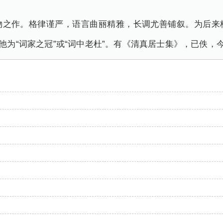
物之作。格律谨严，语言曲丽精雅，长调尤善铺叙。为后来
他为“词家之冠”或“词中老杜”。有《清真居士集》，已佚，