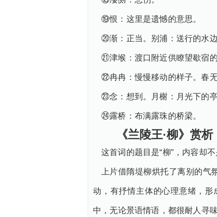
⑲恨：这里是遗憾的意思。
⑳渐：正当。别浦：送行的水
㉑津堠：渡口附近供瞭望歇宿
㉒冉冉：慢慢移动的样子。春
㉓念：想到。月榭：月光下的
㉔露桥：布满露珠的桥梁。
《兰陵王·柳》赏析
这首词的题目是“柳”，内容却
上片借隋堤柳烘托了离别的气
动，有抒情主体的心理意绪，形
中，无论景语情语，都很耐人寻