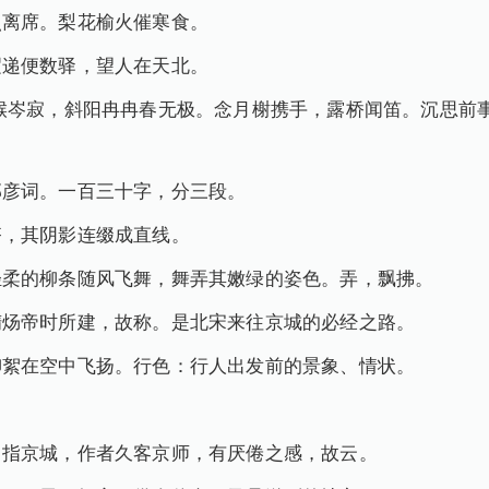
照离席。梨花榆火催寒食。
迢递便数驿，望人在天北。
堠岑寂，斜阳冉冉春无极。念月榭携手，露桥闻笛。沉思前
邦彦词。一百三十字，分三段。
齐，其阴影连缀成直线。
轻柔的柳条随风飞舞，舞弄其嫩绿的姿色。弄，飘拂。
隋炀帝时所建，故称。是北宋来往京城的必经之路。
柳絮在空中飞扬。行色：行人出发前的景象、情状。
，指京城，作者久客京师，有厌倦之感，故云。