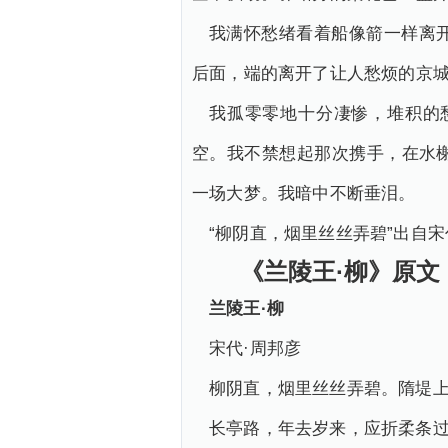
我满怀愁绪看着船像箭一样离
后面，端的离开了让人愁烦的京
我孤零零地十分凄惨，堆积的
空。我不禁想起那次携手，在水
一场大梦。我暗中不断垂泪。
“柳阴直，烟里丝丝弄碧”出自
《兰陵王·柳》原文
兰陵王·柳
宋代·周邦彦
柳阴直，烟里丝丝弄碧。隋堤上
长亭路，年去岁来，应折柔条