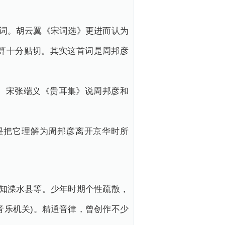
别词。胡云翼《宋词选》更进而认为
不算十分贴切。其实这首词是周邦彦
。宋张端义《贵耳集》说周邦彦和
是把它理解为周邦彦离开京华时所
、知溧水县等。少年时期个性疏散，
音乐机关)。精通音律，曾创作不少