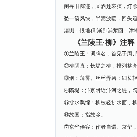
闲寻旧踪迹，又酒趁哀弦，灯
愁一箭风快，半篙波暖，回头
凄恻，恨堆积!渐别浦萦回，津
《兰陵王·柳》注释
①兰陵王：词牌名，首见于周
②柳阴直：长堤之柳，排列整
③烟：薄雾。丝丝弄碧：细长
④隋堤：汴京附近汴河之堤，
⑤拂水飘绵：柳枝轻拂水面，
⑥故国：指故乡。
⑦京华倦客：作者自谓。京华