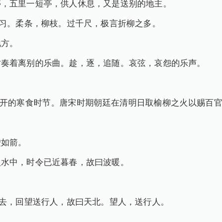
亭，五里一短亭，供人休息，又是送别的地主。
之习。柔条，柳枝。过千尺，极言折柳之多。
地方。
时奏着离别的乐曲。趁，逐，追随。哀弦，哀怨的乐声。
盛开的寒食时节。唐宋时期朝廷在清明日取榆柳之火以赐百官
驶如箭。
入水中，时令已近暮春，故曰波暖。
南去，回望送行人，故曰天北。望人，送行人。