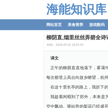
海能知识库
网站首页
美食营养
游戏数码
柳阴直,烟里丝丝弄碧全诗
时间：2026-05-01 18:02:53
译文
正午的柳荫直直地落下，雾霭
每次都登上高台向故乡瞭望，杭州
在这十里长亭的路上，我折下
我趁着闲暇到了郊外，本来是
空中飘动。驿站旁的梨花已经盛