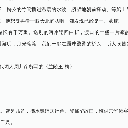
开，梢公的竹篙插进温暖的水波，频频地朝前撑动。等船上
城。他想要再看一眼天北的我哟，却发现已经是一片蒙胧。
愁恨有千万重。送别的河岸迂回曲折，渡口的土堡一片寂
榭游玩，月光溶溶。我们一起在露珠盈盈的桥头，听人吹笛
宋代词人周邦彦所写的《兰陵王·柳》。
、曾见几番，拂水飘绵送行色。登临望故国，谁识京华倦客
过千尺。