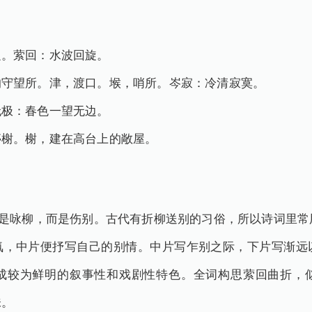
边。萦回：水波回旋。
的守望所。津，渡口。堠，哨所。岑寂：冷清寂寞。
无极：春色一望无边。
亭榭。榭，建在高台上的敞屋。
不是咏柳，而是伤别。古代有折柳送别的习俗，所以诗词里常
氛，中片便抒写自己的别情。中片写乍别之际，下片写渐远
成较为鲜明的叙事性和戏剧性特色。全词构思萦回曲折，
味。