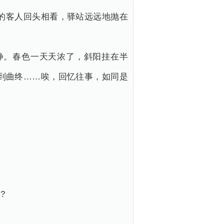
的客人回头相看，驿站远远地抛在
静。春色一天天浓了，斜阳挂在半
到曲终……唉，回忆往事，如同是
?