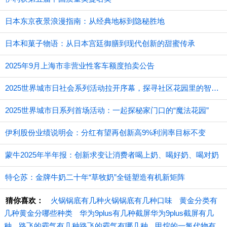
日本东京夜景浪漫指南：从经典地标到隐秘胜地
日本和菓子物语：从日本宫廷御膳到现代创新的甜蜜传承
2025年9月上海市非营业性客车额度拍卖公告
2025世界城市日社会系列活动拉开序幕，探寻社区花园里的智慧应用
2025世界城市日系列首场活动：一起探秘家门口的“魔法花园”
伊利股份业绩说明会：分红有望再创新高9%利润率目标不变
蒙牛2025年半年报：创新求变让消费者喝上奶、喝好奶、喝对奶
特仑苏：金牌牛奶二十年“草牧奶”全链塑造有机新矩阵
猜你喜欢：
火锅锅底有几种火锅锅底有几种口味
黄金分类有
几种黄金分哪些种类
华为9plus有几种截屏华为9plus截屏有几
种
路飞的霸气有几种路飞的霸气有哪几种
甲烷的一氯代物有