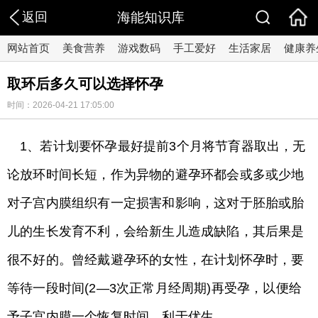
返回
海能知识库
网站首页
美食营养
游戏数码
手工爱好
生活家居
健康养
取环后多久可以选择怀孕
时间：2026-04-21 17:05:00
1、若计划要怀孕最好提前3个月将节育器取出，无
论放环时间长短，作为异物的避孕环都会或多或少地
对子宫内膜组织有一定损害和影响，这对于胚胎或胎
儿的生长发育不利，会给新生儿造成缺陷，其后果是
很不好的。曾经戴避孕环的女性，在计划怀孕时，要
等待一段时间(2—3次正常月经周期)再受孕，以便给
予子宫内膜一个恢复时间，利于优生。