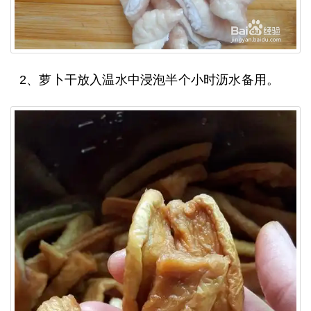
2、萝卜干放入温水中浸泡半个小时沥水备用。