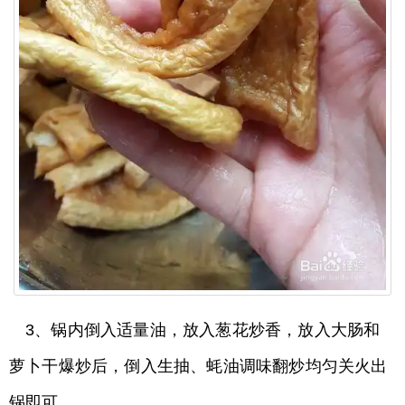
3、锅内倒入适量油，放入葱花炒香，放入大肠和
萝卜干爆炒后，倒入生抽、蚝油调味翻炒均匀关火出
锅即可。