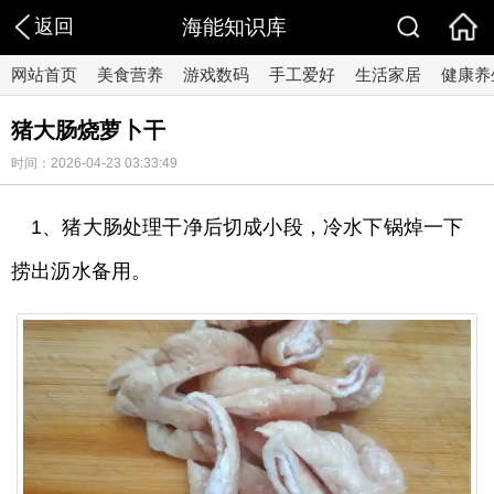
返回
海能知识库
网站首页
美食营养
游戏数码
手工爱好
生活家居
健康养
猪大肠烧萝卜干
时间：2026-04-23 03:33:49
1、猪大肠处理干净后切成小段，冷水下锅焯一下
捞出沥水备用。