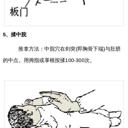
5、揉中脘
推拿方法：中脘穴在剑突(即胸骨下端)与肚脐
的中点。用拇指或掌根按揉100-300次。