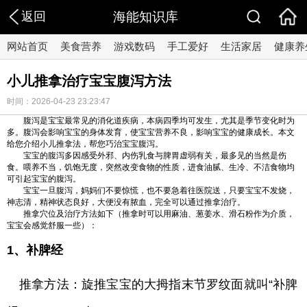
返回
海能知识库
网站首页
美食营养
游戏数码
手工爱好
生活家居
健康养
小儿推拿治疗宝宝腹泻方法
时间：2026-04-23 23:23:47
腹泻是宝宝最常见的消化道疾病，本病四季均可发生，尤其是季节变化时为
多。腹泻会影响宝宝的身体发育，使宝宝营养不良，影响宝宝的健康成长。本文
给您介绍小儿推拿法，帮您巧治宝宝腹泻。
宝宝的腹泻多因感受外邪、内伤乳食与脾胃虚弱有关，最多见的当然是伤
食。喂养不当，饥饱无度，突然改变食物的性质，进食油腻、生冷、不洁食物均
可引起宝宝的腹泻。
宝宝一旦腹泻，妈妈们不要惊慌，也不要急着往医院送，只要宝宝不发烧，
神志清，精神状态良好，大便没有脓血，完全可以通过推拿治疗。
推拿穴位及治疗方法如下（推拿时可以用麻油、葱姜水、滑石粉作为介质，
宝宝会感觉舒服一些）：
1、补脾经
推拿方法：旋推宝宝的大拇指末节罗纹面就叫“补脾