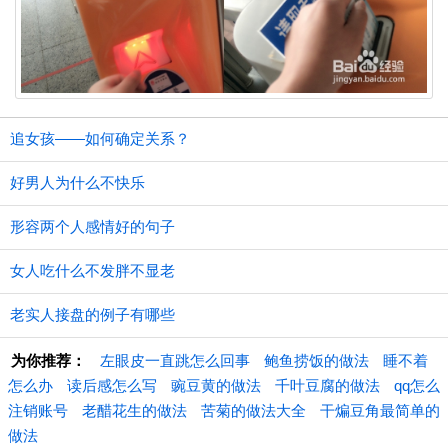
追女孩——如何确定关系？
好男人为什么不快乐
形容两个人感情好的句子
女人吃什么不发胖不显老
老实人接盘的例子有哪些
为你推荐：
左眼皮一直跳怎么回事
鲍鱼捞饭的做法
睡不着
怎么办
读后感怎么写
豌豆黄的做法
千叶豆腐的做法
qq怎么
注销账号
老醋花生的做法
苦菊的做法大全
干煸豆角最简单的
做法