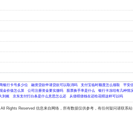
商银行卡号多少位
融资贷款申请贷款可以取消吗
支付宝临时额度怎么领取
平安
现金价值怎么算
公司注册资金要实缴吗
股票换手率是什么
银行卡冻结有几种情
久到账
京东支付打白条是什么意思怎么还
从借呗借钱在还给花呗这样可以吗
All Rights Reserved 信息来自网络，所有数据仅供参考，有任何疑问请联系