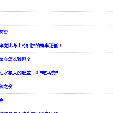
简史
率竟比考上“清北”的概率还低！
炆会怎么狡辩？
油水极大的肥差，叫“吃马粪”
陵之变
物