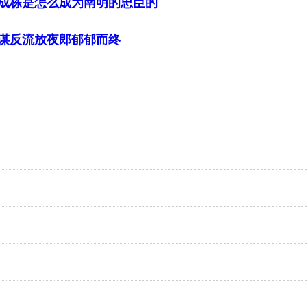
李成栋是怎么成为南明的忠臣的
入谋反流放夜郎郁郁而终