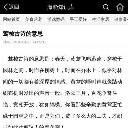
返回
海能知识库
网站首页
美食营养
游戏数码
手工爱好
生活家居
健康养
莺梭古诗的意思
时间：2026-04-23 14:05:31
莺梭古诗的意思是：春天，黄莺飞鸣迅速，穿梭于
园林之间，时而在柳树上，时而在乔木上，似乎对林
间的一切都有着深厚的情感。黄莺的啼叫声就像踏动
织布机时发出的声音一般。洛阳三月，百花争奇斗
艳，竞相开放，犹如锦绣。你看那些辛勤的黄莺正忙
碌于园林之中，正是它们，费了多么大的工夫，才织
成如此壮丽迷人的春色啊！