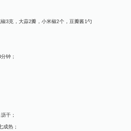
花椒3克，大蒜2瓣，小米椒2个，豆瓣酱1勺
3分钟；
出沥干；
七成热；