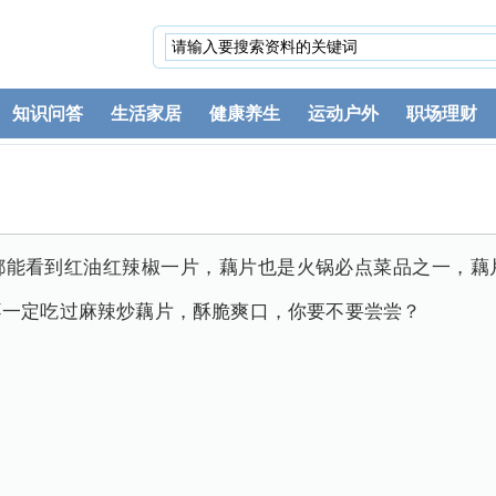
知识问答
生活家居
健康养生
运动户外
职场理财
都能看到红油红辣椒一片，藕片也是火锅必点菜品之一，藕
不一定吃过麻辣炒藕片，酥脆爽口，你要不要尝尝？