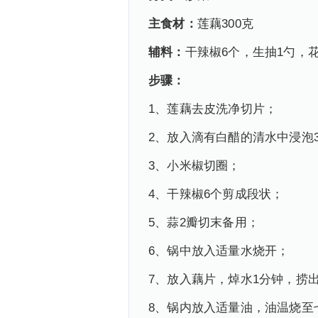
主食材：
莲藕300克
辅料：
干辣椒6个，生抽1勺，
步骤：
1、莲藕去皮洗净切片；
2、放入滴有白醋的清水中浸泡
3、小米椒切圈；
4、干辣椒6个剪成段状；
5、蒜2瓣切末备用；
6、锅中放入适量水烧开；
7、放入藕片，焯水1分钟，捞
8、锅内放入适量油，油温烧至