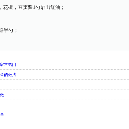
，花椒，豆瓣酱1勺炒出红油；
白糖半勺；
法家常窍门
带鱼的做法
何做
简单