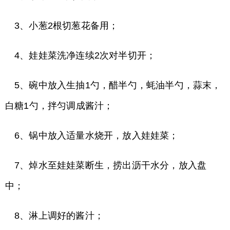
3、小葱2根切葱花备用；
4、娃娃菜洗净连续2次对半切开；
5、碗中放入生抽1勺，醋半勺，蚝油半勺，蒜末，
白糖1勺，拌匀调成酱汁；
6、锅中放入适量水烧开，放入娃娃菜；
7、焯水至娃娃菜断生，捞出沥干水分，放入盘
中；
8、淋上调好的酱汁；