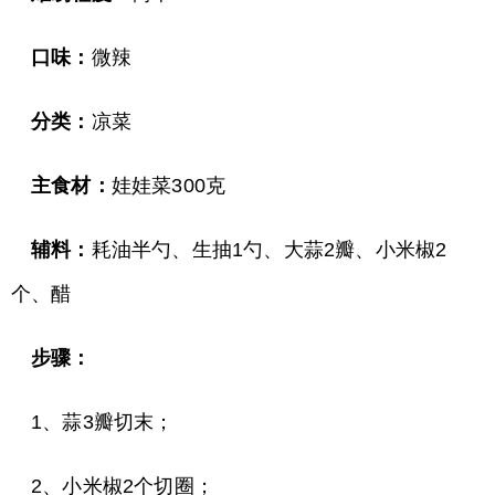
口味：
微辣
分类：
凉菜
主食材：
娃娃菜300克
辅料：
耗油半勺、生抽1勺、大蒜2瓣、小米椒2
个、醋
步骤：
1、蒜3瓣切末；
2、小米椒2个切圈；