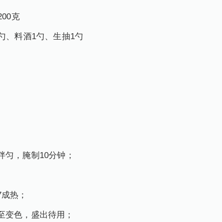
00克
1勺、料酒1勺、生抽1勺
拌匀，腌制10分钟；
7成热；
至变色，盛出待用；