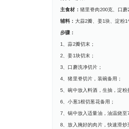
主食材：
猪里脊肉200克、口蘑2
辅料：
大蒜2瓣、姜1块、淀粉
步骤：
1、蒜2瓣切末；
2、姜1块切末；
3、口蘑洗净切片；
4、猪里脊切片，装碗备用；
5、碗中放入料酒，生抽，淀粉
6、小葱1根切葱花备用；
7、锅中放入适量油，油温烧至
8、放入腌好的肉片，快速滑炒