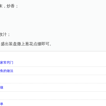
末，炒香；
收汁；
，盛出装盘撒上葱花点缀即可。
法家常窍门
带鱼的做法
何做
简单