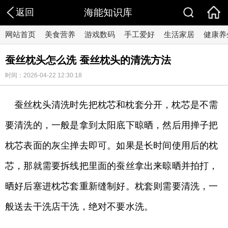
返回
海能知识库
网站首页
美食营养
游戏数码
手工爱好
生活家居
健康养
蚕丝枕头怎么洗 蚕丝枕头的清洗方法
时间：2026-04-22 12:30:18
蚕丝枕头清洗时先把枕芯和枕套分开，枕芯是不需
要清洗的，一般是拿到太阳底下晾晒，然后用掸子把
枕芯表面的灰尘掸去即可。如果是长时间使用后的枕
芯，那就需要拆线把里面的蚕丝拿出来晾晒并拍打，
晒好后塞进枕芯套重新缝制好。枕套则需要清洗，一
般送去干洗店干洗，绝对不要水洗。