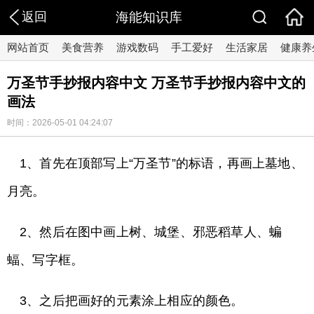
返回
海能知识库
网站首页
美食营养
游戏数码
手工爱好
生活家居
健康养
万圣节手抄报内容中文 万圣节手抄报内容中文的
画法
时间：2026-05-01 04:24:07
1、首先在顶部写上“万圣节”的标语，再画上墓地、
月亮。
2、然后在图中画上树、城堡、邪恶稻草人、蝙
蝠、写字框。
3、之后把画好的元素涂上相应的颜色。