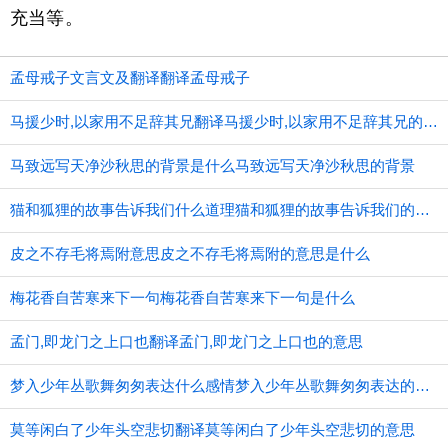
充当等。
孟母戒子文言文及翻译翻译孟母戒子
马援少时,以家用不足辞其兄翻译马援少时,以家用不足辞其兄的意思
马致远写天净沙秋思的背景是什么马致远写天净沙秋思的背景
猫和狐狸的故事告诉我们什么道理猫和狐狸的故事告诉我们的道理
皮之不存毛将焉附意思皮之不存毛将焉附的意思是什么
梅花香自苦寒来下一句梅花香自苦寒来下一句是什么
孟门,即龙门之上口也翻译孟门,即龙门之上口也的意思
梦入少年丛歌舞匆匆表达什么感情梦入少年丛歌舞匆匆表达的感情
莫等闲白了少年头空悲切翻译莫等闲白了少年头空悲切的意思