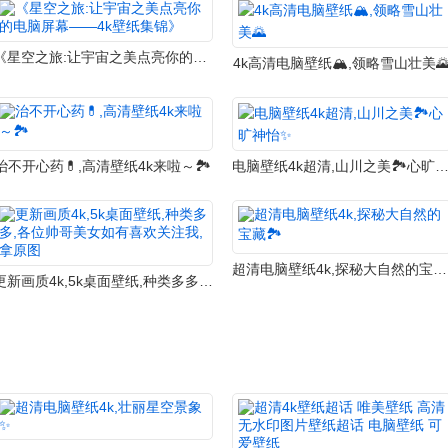
《星空之旅:让宇宙之美点亮你的电脑屏幕——4k壁纸集锦》
4k高清电脑壁纸🏔️,领略雪山壮美
治不开心药💊,高清壁纸4k来啦～🏞️
电脑壁纸4k超清,山川之美🏞️心旷神
超清电脑壁纸4k,探秘大自然的宝藏🏞️
更新画质4k,5k桌面壁纸,种类多多,各位帅哥美女如有喜欢关注我,拿原图