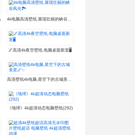

4k电脑高清壁纸,展现壮丽的峡谷风光🏞️
怡✨
🌌高清4k夜空壁纸,电脑桌面新宠🖥️
高清壁纸4k电脑,星空下的古城美景🌌✨
《地球》4k超清动态电脑壁纸(292)