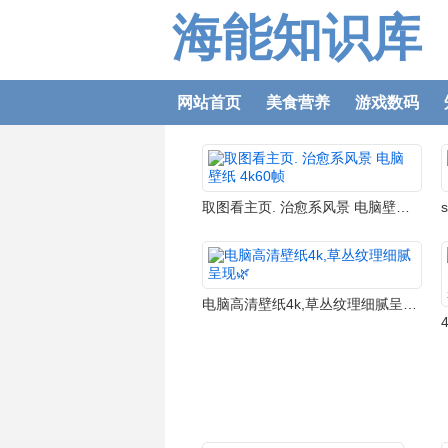
海能知识库
网站首页
美食营养
游戏数码
取图看主页. 治愈系风景 电脑壁纸 4k60帧
电脑高清壁纸4k,草丛纹理细腻呈现🌿