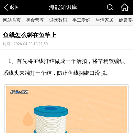
返回
海能知识库
网站首页
美食营养
游戏数码
手工爱好
生活家居
健康养
鱼线怎么绑在鱼竿上
时间：2026-04-28 13:21:59
1、首先将主线打结做成一个活扣，将竿稍软编织
系线头末端打一个结，防止鱼线捆绑口滑脱。