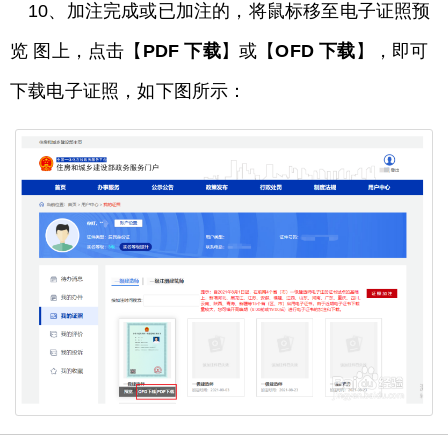
10、加注完成或已加注的，将鼠标移至电子证照预
览 图上，点击【
PDF 下载
】或【
OFD 下载
】，即可
下载电子证照，如下图所示：