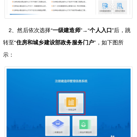
2、然后依次选择“
一级建造师
”→“
个人入口
”后，跳
转至“
住房和城乡建设部政务服务门户
”，如下图所
示：