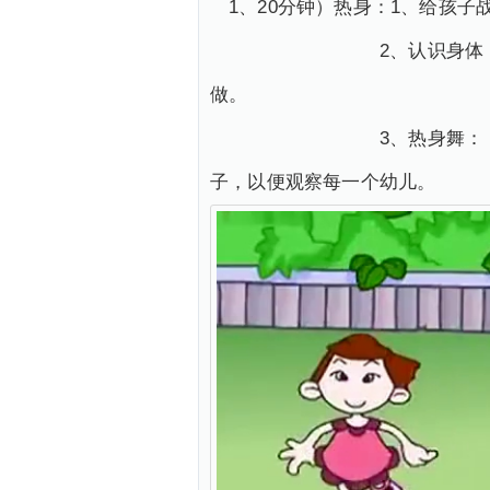
1、20分钟）热身：1、给孩
2、认识身体（头、脖子
做。
3、热身舞：《健康操》
子，以便观察每一个幼儿。