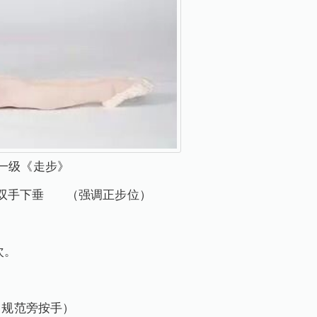
舞一级《走步》
”双手下垂 （强调正步位）
八次。
。 （规范旁按手）