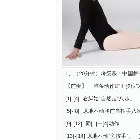
1、（20分钟）考级课：中国
【前奏】 准备动作“正步位
[1]-[4] 右脚始“自然走”八步。
[5]-[8] 原地不动胸前自拍手
[9]-[12] 同[1]一[4]动作。
[13]-[14] 原地不动“旁按手”