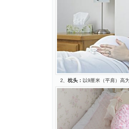
2、
枕头：
以9厘米（平肩）高