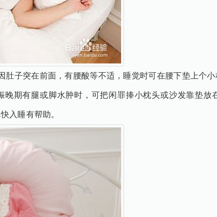
因肚子突在前面，有腰酸等不适，睡觉时可在腰下垫上个小
娠晚期有腿或脚水肿时，可把闲罪捧小枕头或沙发靠垫放
尽快入睡有帮助。