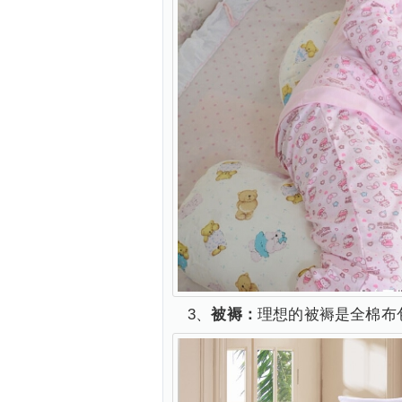
3、
被褥：
理想的被褥是全棉布