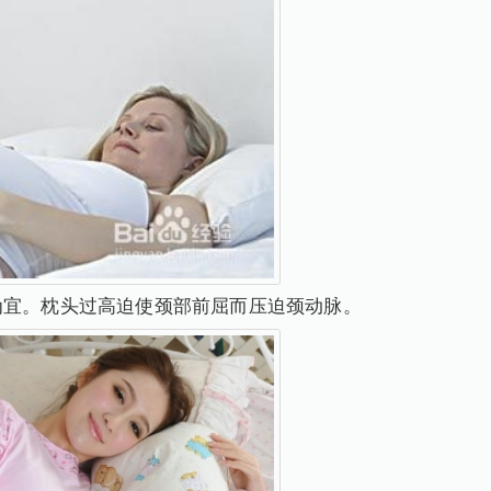
为宜。枕头过高迫使颈部前屈而压迫颈动脉。