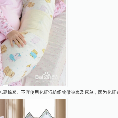
包裹棉絮。不宜使用化纤混纺织物做被套及床单，因为化纤