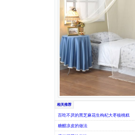
百吃不厌的黑芝麻花生枸杞大枣核桃糕
糖醋凉皮的做法