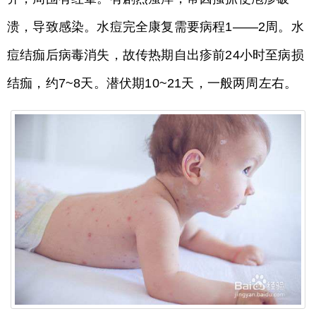
溃，导致感染。水痘完全康复需要病程1——2周。水
痘结痂后病毒消失，故传热期自出疹前24小时至病损
结痂，约7~8天。潜伏期10~21天，一般两周左右。