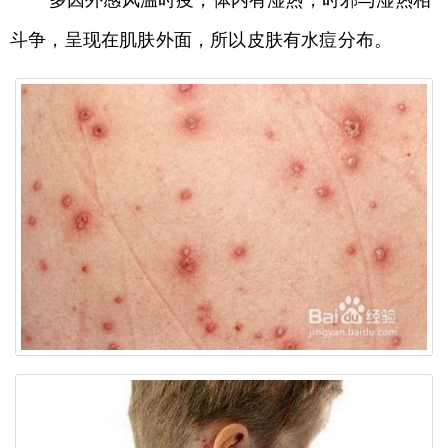
多因外感风温时疫，体内有湿热，时邪与湿热相
斗争，呈现在肌肤外面，所以皮肤有水痘分布。