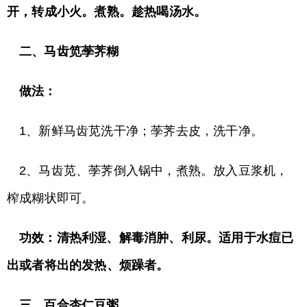
开，转成小火。煮熟。趁热喝汤水。
二、马齿笕荸荠糊
做法：
1、新鲜马齿苋洗干净；荸荠去皮，洗干净。
2、马齿苋、荸荠倒入锅中，煮熟。放入豆浆机，
榨成糊状即可。
功效：清热利湿、解毒消肿、利尿。适用于水痘已
出或者将出的发热、烦躁者。
三、百合杏仁豆粥