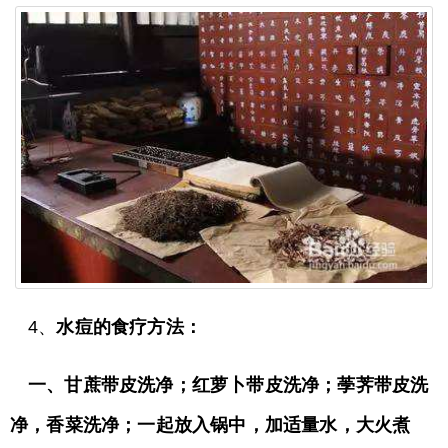
4、
水痘的食疗方法：
一、甘蔗带皮洗净；红萝卜带皮洗净；荸荠带皮洗
净，香菜洗净；一起放入锅中，加适量水，大火煮