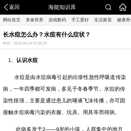
返回
海能知识库
网站首页
美食营养
游戏数码
手工爱好
生活家居
健康养
长水痘怎么办？水痘有什么症状？
时间：2026-04-25 01:04:35
1、
认识水痘
水痘是由水痘病毒引起的出疹性急性呼吸道传染
病，一年四季都可发病，多见于冬春季节。水痘的传
染性很强，主要是通过患儿的唾液飞沫传播，亦可因
接触水痘病毒污染的衣服、玩具、用具等而得病。
此病多发于2——9岁的小孩，人群集中的地方