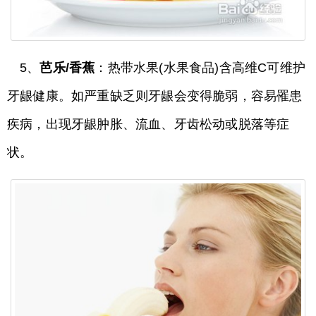
5、
芭乐/香蕉
：热带水果(水果食品)含高维C可维护
牙龈健康。如严重缺乏则牙龈会变得脆弱，容易罹患
疾病，出现牙龈肿胀、流血、牙齿松动或脱落等症
状。