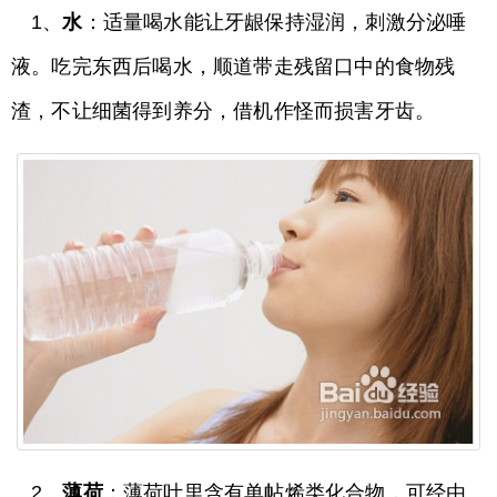
1、
水
：适量喝水能让牙龈保持湿润，刺激分泌唾
液。吃完东西后喝水，顺道带走残留口中的食物残
渣，不让细菌得到养分，借机作怪而损害牙齿。
2、
薄荷
：薄荷叶里含有单帖烯类化合物，可经由