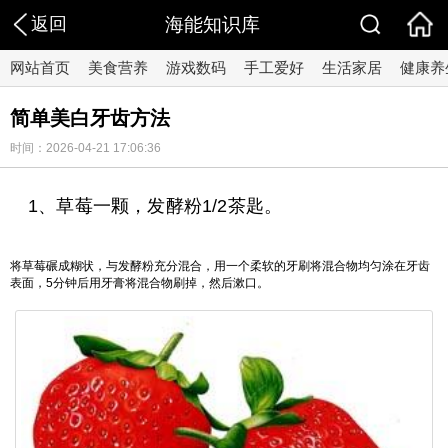
返回
海能知识库
网站首页
美食营养
游戏数码
手工爱好
生活家居
健康养
简单美白牙齿方法
时间：2026-04-21 17:06:36
1、草莓一颗，发酵粉1/2茶匙。
将草莓碾成糊状，与发酵粉充分混合，用一个柔软的牙刷将混合物均匀涂在牙齿
表面，5分钟后用牙膏将混合物刷掉，然后漱口。