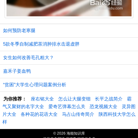
如何预防老寒腿
5款冬季自制减肥茶消肿排水击退虚胖
女生如何改善毛孔粗大？
嘉禾子姜血鸭
“贫困”大学生心理问题案例分析
为你推荐：
座右铭大全
怎么让大腿变细
长平之战简介
霸
气又聚财的名字大全
爱奇艺弹幕怎么关
恐龙视频大全
灵异图
片大全
各种花的花语大全
马占山传奇简介
陕西科技大学怎么
样
© 2026 海能知识库