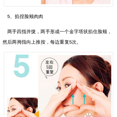
5、掐捏脸颊肉肉
两手四指并拢，两手形成一个金字塔状掐住脸颊，
然后两拇指向上推按，每边重复5次。