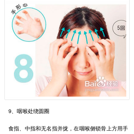
9、咽喉处绕圆圈
食指、中指和无名指并拢，在咽喉侧锁骨上方用手