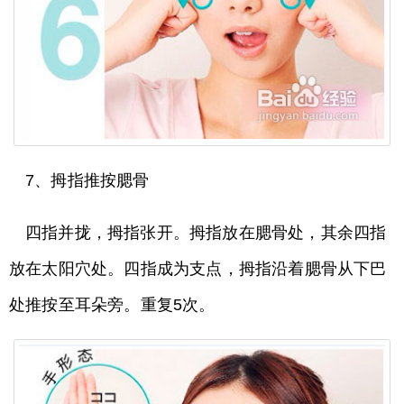
7、拇指推按腮骨
四指并拢，拇指张开。拇指放在腮骨处，其余四指
放在太阳穴处。四指成为支点，拇指沿着腮骨从下巴
处推按至耳朵旁。重复5次。