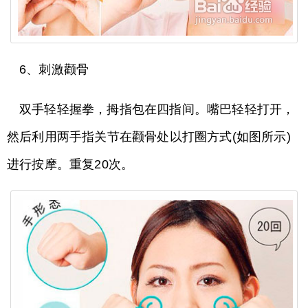
6、刺激颧骨
双手轻轻握拳，拇指包在四指间。嘴巴轻轻打开，
然后利用两手指关节在颧骨处以打圈方式(如图所示)
进行按摩。重复20次。