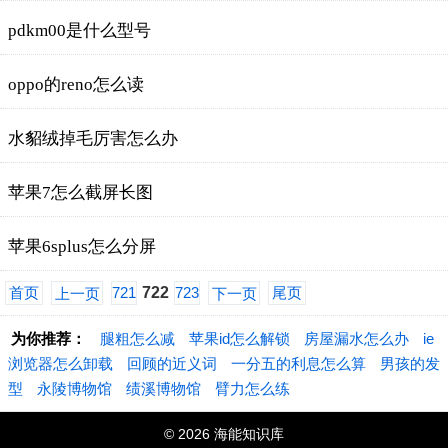
pdkm00是什么型号
oppo的reno怎么读
水貂绒掉毛厉害怎么办
苹果7怎么截屏长图
苹果6splus怎么分屏
首页
721
722
723
尾页
上一页
下一页
为你推荐：
腿粗怎么减
苹果id怎么解锁
房屋漏水怎么办
ie
浏览器怎么卸载
回顾的近义词
一分五的利息怎么算
男孩的发
型
永陵博物馆
绩溪博物馆
臂力怎么练
© 2026 海能知识库