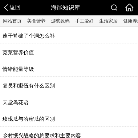
返回
海能知识库
网站首页
美食营养
游戏数码
手工爱好
生活家居
健康养
速干裤破了个洞怎么补
苋菜营养价值
情绪能量等级
复员和退伍有什么区别
天堂鸟花语
玫珑瓜与哈密瓜的区别
乡村振兴战略的总要求和主要内容